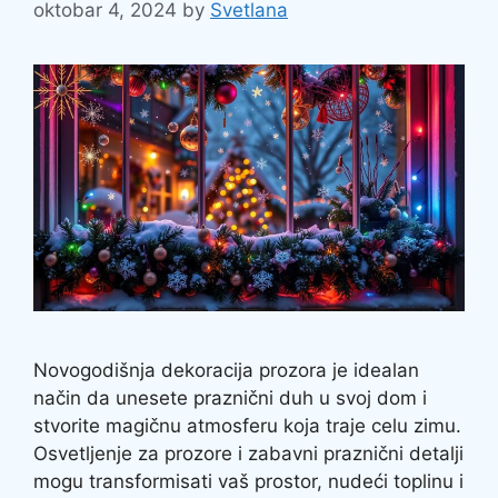
oktobar 4, 2024
by
Svetlana
Novogodišnja dekoracija prozora je idealan
način da unesete praznični duh u svoj dom i
stvorite magičnu atmosferu koja traje celu zimu.
Osvetljenje za prozore i zabavni praznični detalji
mogu transformisati vaš prostor, nudeći toplinu i