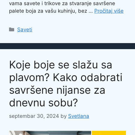
vama savete i trikove za stvaranje savršene
palete boja za vašu kuhinju, bez …
Pročitaj više
Categories
Saveti
Koje boje se slažu sa
plavom? Kako odabrati
savršene nijanse za
dnevnu sobu?
septembar 30, 2024
by
Svetlana