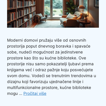
Moderni domovi pružaju više od osnovnih
prostorija poput dnevnog boravka i spavaće
sobe, nudeći mogućnost za jedinstvene
prostore kao što su kućne biblioteke. Ove
prostorije nisu samo pokazatelji ljubavi prema
knjigama već i odraz pažnje koju posvećujete
svom domu. Vodeći se trenutnim trendovima u
dizajnu koji favorizuju ujednačene linije i
multifunkcionalne prostore, kućne biblioteke
mogu …
Pročitaj više