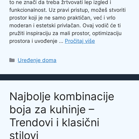
to ne znači da treba žrtvovati lep izgled i
funkcionalnost. Uz pravi pristup, možeš stvoriti
prostor koji je ne samo praktičan, već i vrlo
moderan i estetski privlačan. Ovaj vodič će ti
pružiti inspiraciju za mali prostor, optimizaciju
prostora i uvođenje …
Pročitaj više
Categories
Uređenje doma
Najbolje kombinacije
boja za kuhinje –
Trendovi i klasični
stilovi