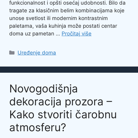
funkcionalnost i opšti osećaj udobnosti. Bilo da
tragate za klasičnim belim kombinacijama koje
unose svetlost ili modernim kontrastnim
paletama, vaša kuhinja može postati centar
doma uz pametan …
Pročitaj više
Categories
Uređenje doma
Novogodišnja
dekoracija prozora –
Kako stvoriti čarobnu
atmosferu?