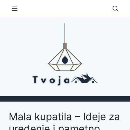
Skip
Menu
to
content
Mala kupatila – Ideje za
uređenje i pametno