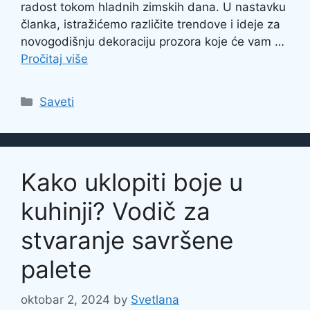
radost tokom hladnih zimskih dana. U nastavku
članka, istražićemo različite trendove i ideje za
novogodišnju dekoraciju prozora koje će vam …
Pročitaj više
Categories
Saveti
Kako uklopiti boje u
kuhinji? Vodič za
stvaranje savršene
palete
oktobar 2, 2024
by
Svetlana