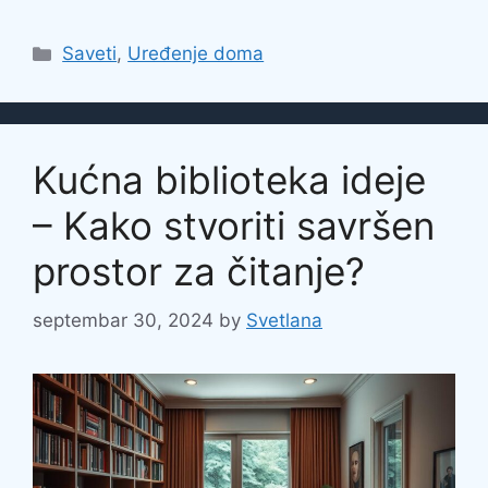
Categories
Saveti
,
Uređenje doma
Kućna biblioteka ideje
– Kako stvoriti savršen
prostor za čitanje?
septembar 30, 2024
by
Svetlana