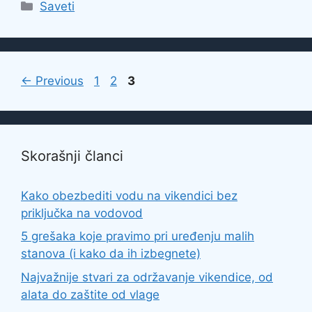
Categories
Saveti
Page
Page
Page
←
Previous
1
2
3
Skorašnji članci
Kako obezbediti vodu na vikendici bez
priključka na vodovod
5 grešaka koje pravimo pri uređenju malih
stanova (i kako da ih izbegnete)
Najvažnije stvari za održavanje vikendice, od
alata do zaštite od vlage