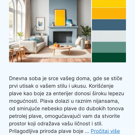
Dnevna soba je srce vašeg doma, gde se stiče
prvi utisak o vašem stilu i ukusu. Korišćenje
plave kao boje za enterijer donosi široku lepezu
mogućnosti. Plava dolazi u raznim nijansama,
od smirujuće nebesko plave do dubokih tonova
petrolej plave, omogućavajući vam da stvorite
prostor koji odražava vašu ličnost i stil.
Prilagodljiva priroda plave boje …
Pročitaj više